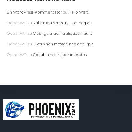
Ein WordPress-Kommentator
zu
Hallo Welt!
OceanWP
zu
Nulla metus metus ullamcorper
OceanWP
zu
Quis ligula lacinia aliquet mauris
OceanWP
zu
Luctus non massa fusce ac turpis
OceanWP
zu
Conubia nostra per inceptos