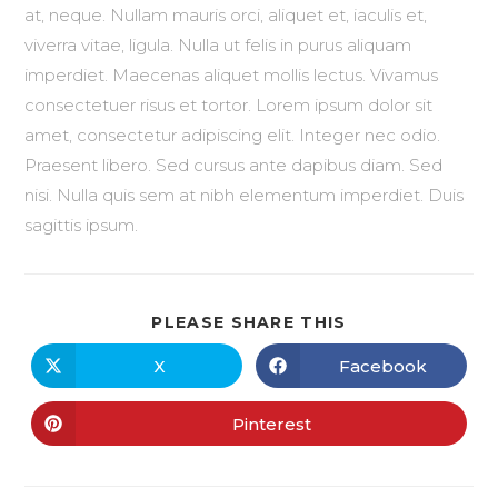
at, neque. Nullam mauris orci, aliquet et, iaculis et,
viverra vitae, ligula. Nulla ut felis in purus aliquam
imperdiet. Maecenas aliquet mollis lectus. Vivamus
consectetuer risus et tortor. Lorem ipsum dolor sit
amet, consectetur adipiscing elit. Integer nec odio.
Praesent libero. Sed cursus ante dapibus diam. Sed
nisi. Nulla quis sem at nibh elementum imperdiet. Duis
sagittis ipsum.
PLEASE SHARE THIS
X
Facebook
Pinterest